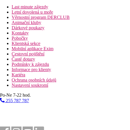
Last minute zájezdy
Stravování
Letní dovolená u moře
Věrnostní program DERCLUB
All Inclusive:
Animační kluby
Dárkové poukazy
Hlavní restaurace "Samaria": 7.00–10.15 snídaně formou bufetu, 12.
Kontakty
víno.
Pobočky
Asijská restaurace "Jasmine": 18.30-21.30 večeře fformou bufetu (po
Klientská sekce
Řecká restaurace "Oregano": 18.30-21.30 večeře, servírovaná (po pře
Mobilní aplikace Exim
Cestovní pojištění
Snack bar: 10.00-18.00 lehké občerstvení (pizza, burger, gyros, souvl
Časté dotazy
Hlavní bar: 17.00–24.00 nealkoholické nápoje, pivo, víno, alkoholick
Podmínky k zájezdu
Bar u bazénu: 10.00–24.00 nealkoholické nápoje, pivo, víno, alkoholi
Informace pro klienty
"Scoop": 10.00-18.00 zmrzlina, vafle, palačinky, popcorn
Kariéra
"Velvet": 20.30-24.00 nealkoholické a alkolické nápoje (vše místní v
Ochrana osobních údajů
Nastavení soukromí
Upozornění:
U večeře je vyžadováno formální oblečení. Výše u
Po-Ne 7-22 hod.
Sportovní nabídka
255 787 787
Zdarma
: tenisový kurt, basketbalové a fotbalové hřiště, volejbal
Za poplatek
: biliár, půjčovna kol.
Zábava