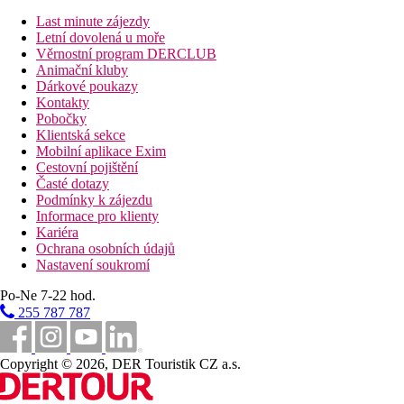
Family Bungalov, Superior, Výhled zahrada:
dvě
místnosti oddělené dveřmi a obývací část
Last minute zájezdy
Mezonet, Výhled zahrada:
1 ložnice v přízemí, 2
Letní dovolená u moře
ložnice v patře
Věrnostní program DERCLUB
Family Bungalov, Deluxe, Balkon:
balkon, dvě
Animační kluby
místnosti oddělené dveřmi a obývací část, dvě koupelny
Dárkové poukazy
Junior Suita, Bungalov, Sea Front:
ložnice a obývací
Kontakty
část, blíže k moři
Pobočky
Family Bungalov, Deluxe, Výhled zahrada:
terasa, dvě
Klientská sekce
místnosti oddělené dveřmi a obývací část, dvě koupelny
Mobilní aplikace Exim
Palace Family Bungalov, Suita, Boční výhled moře:
Cestovní pojištění
dvě místnosti oddělené dveřmi a obývací část, dvě
Časté dotazy
koupelny
Podmínky k zájezdu
Suita, Palace, Panoramatický výhled na moře:
ložnice
Informace pro klienty
a obývací část, panoramatický výhled na moře
Kariéra
Family Suita Sea Front:
dvě místnosti oddělené dveřmi,
Ochrana osobních údajů
blíže k moři
Nastavení soukromí
Dvoulůžkový pokoj, Superior, Panoramatický výhled
Po-Ne 7-22 hod.
na moře:
pokoje umístěné ve 4. patře hlavní budovy
Rodinný pokoj, Výhled moře:
2 ložnice oddělené
255 787 787
dveřmi, dvě koupelny
Family Suita, Bungalov, Palace, Výhled zahrada:
dvě
místnosti oddělené dveřmi a obývací část, dvě koupelny
Copyright © 2026, DER Touristik CZ a.s.
Pláž