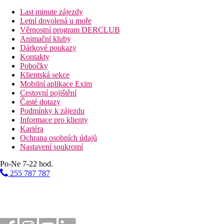
Vzdálenost k pláži
Last minute zájezdy
71 km
Letní dovolená u moře
Vzdálenost od nejbližšího letiště
Věrnostní program DERCLUB
Animační kluby
Pláž
Dárkové poukazy
Kontakty
Pobočky
Plážová dovolená
Klientská sekce
Mobilní aplikace Exim
Bazény
Cestovní pojištění
Časté dotazy
Podmínky k zájezdu
Lehátka a slunečníky u bazénu zdarma
Informace pro klienty
Bar u bazénu
Kariéra
Ochrana osobních údajů
Fotogalerie
Nastavení soukromí
Po-Ne 7-22 hod.
255 787 787