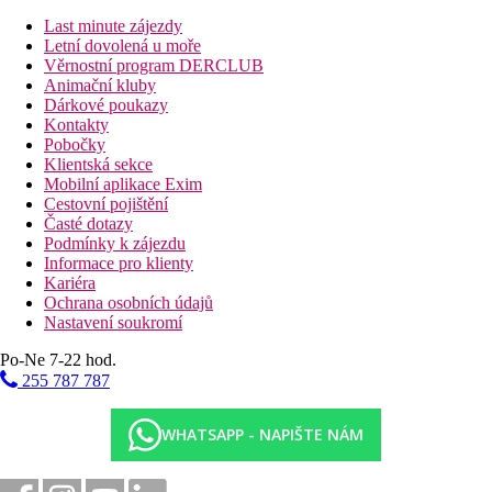
přímý výhled na moře, prostorná komfortně zařízená
ložnice, koupelna s vanou, extra služby Mythica
Last minute zájezdy
Suita, Executive, Sea Front, Výhled moře:
přímý
Letní dovolená u moře
výhled na moře, ložnice s obývací částí, velká terasa s
Věrnostní program DERCLUB
lehátky, extra služby Mythica
Animační kluby
Penthouse Suita:
ložnice s obývaí částí, v nejvyšším
Dárkové poukazy
patře, velká slunná terasa s lehátky, extra služby Mythica
Kontakty
Dvoulůžkový pokoj, Renovovaný, Výhled bazén:
nově
Pobočky
zrekonstruované pokoje
Klientská sekce
Dvoulůžkový pokoj, Renovovaný, Výhled moře:
nově
Mobilní aplikace Exim
zrekonstruované pokoje, extra služby Mythica
Cestovní pojištění
Dvoulůžkový pokoj, Renovovaný, Superior, Výhled
Časté dotazy
moře:
nově zrekonstruované pokoje, extra služby
Podmínky k zájezdu
Mythica
Informace pro klienty
Kariéra
Ochrana osobních údajů
Nastavení soukromí
Pláž
Po-Ne 7-22 hod.
Dlouhá písečná pláž přímo u hotelu (oddělena pobřežní
255 787 787
komunikací). Lehátka, slunečníky a osušky (zdarma).
Stravování
WHATSAPP - NAPIŠTE NÁM
Snídaně:
snídaně formou bufetu
Polopenze: