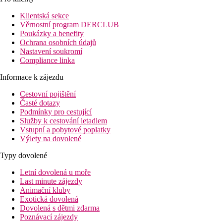
Vstupní hala s recepcí (trezor za poplatek), výtah, směnárna, res
Klientská sekce
Pokoje
Věrnostní program DERCLUB
Dvoulůžkový pokoj:
koupelna/WC (vysoušeč vlasů), TV/sat., ce
Poukázky a benefity
Ochrana osobních údajů
Ostatní typy pokojů
(pokud není uvedeno jinak, mají pokoje v
Nastavení soukromí
Dvoulůžkový pokoj, Výhled bazén
: výhled bazén, centr
Compliance linka
Dvoulůžkový pokoj, Superior
: moderní interiér, klimati
Informace k zájezdu
Pláž
Cestovní pojištění
Písečná pláž 300 m, lehátka a slunečníky za poplatek.
Časté dotazy
Podmínky pro cestující
Stravování
Služby k cestování letadlem
Snídaně
Vstupní a pobytové poplatky
Snídaně formou bufetu
Výlety na dovolené
Sportovní nabídka
Typy dovolené
Za poplatek:
vodní sporty na pláži.
Letní dovolená u moře
Zábava
Last minute zájezdy
Centrum střediska Faliraki s nákupními a zábavními možnostmi 
Animační kluby
Hotelová knihovna.
Exotická dovolená
Dovolená s dětmi zdarma
Děti
Poznávací zájezdy