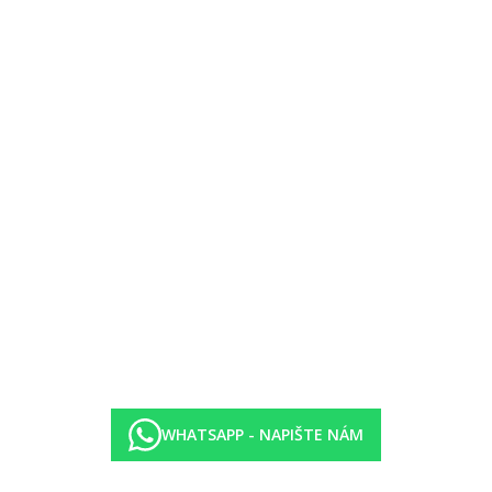
egorii hotelu. Taxa není zahrnuta v ceně zájezdu a musí být uhrazena k
i protiepidemických opatření v dané destinaci.
WHATSAPP - NAPIŠTE NÁM