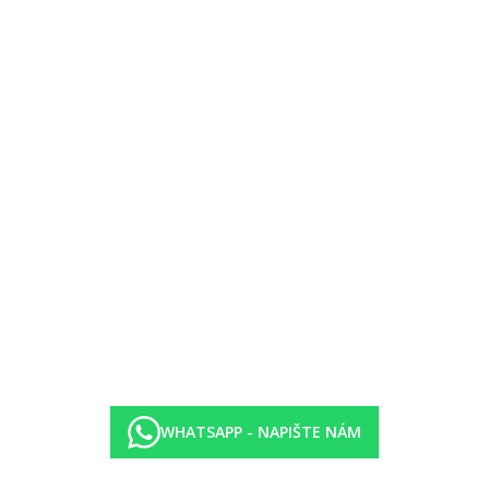
stýlka formou rozkládacího gauče
cca 40 m2), přistýlka formou rozkládacího gauče, výhled moře.
ice a obývací část, celkem cca 50 m2 ).
e a obývací část, celkem cca 50 m2 ), výhled moře.
pen)
WHATSAPP - NAPIŠTE NÁM