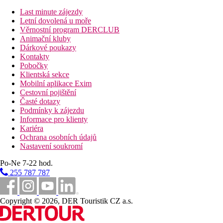
All inclusive
Last minute zájezdy
Snídaně formou bufetu (07.00–10.30 hod.)
Letní dovolená u moře
Pozdní kontinentální snídaně s čerstvými croissanty a da
Věrnostní program DERCLUB
Restaurace" Beach Society" (12.15-15.15 hod.) celodenní 
Animační kluby
*Italská á la carte restaurace Passage (13.00-15.00 & 19.0
Dárkové poukazy
"Spritzville" Pekařství & káva a spritz , čerstvé croissan
Kontakty
*Vinný gastro bar "Wine Vibes" - výběr vín a řeckých mal
Pobočky
Casa del Gelato" Italská domácí zmrzlina (12.00-18.30 ho
Klientská sekce
Večeře formou bufetu v restauraci "Beach Society" moder
Mobilní aplikace Exim
*Řecká á la carte restaurace" The Greek Tray Club" (19.0
Cestovní pojištění
5 barů včetně baru u pláže
Časté dotazy
Nealkoholické a alkoholické nápoje (10.00-23.50 hod.)
Podmínky k zájezdu
Minibar doplněný v den příletu (dále pak každý sedmý de
Informace pro klienty
* Nutná rezervace min. 24 hodin dopředu, pro min. délku p
Kariéra
Ochrana osobních údajů
Sportovní nabídka
Nastavení soukromí
Zdarma:
tenisový kurt s vybavením (nutná rezervace, osvět
lekce. Fitness (16+), 3x týdně pěší výlet
Po-Ne 7-22 hod.
Za poplatek:
plachtění, lekce fotbalu nebo tenisu, osobní 
255 787 787
Zábava
Copyright © 2026, DER Touristik CZ a.s.
Animační programy, každý večer živá hudba v baru, nepravidelně 
Děti