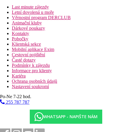
budově, balkon, výhled moře
Last minute zájezdy
Dvoulůžkový pokoj, Deluxe, Výhled moře, Jacuzzi:
v
Letní dovolená u moře
hlavní budově, balkon, prostornější 33 m2, vířivka v
Věrnostní program DERCLUB
pokoji, výhled moře
Animační kluby
Dvoulůžkový pokoj, Premium, Výhled zahrada,
Dárkové poukazy
Jacuzzi:
v hlavní budově, premiové matrace, balkon,
Kontakty
koutek s vířivkou, prostornější 30 m2, výhled zahrada
Pobočky
Dvoulůžkový pokoj, Premier, Výhled zahrada, Swim-
Klientská sekce
Up:
privátní nebo
sdílený bazén (rozděluje recepce),
Mobilní aplikace Exim
prostornější 33 m2, výhled zahrada
Cestovní pojištění
Dvoulůžkový pokoj, Design, Výhle krajina:
umístěn v
Časté dotazy
zahradě, v křídle "Garden Wing", nedávno renovované v
Podmínky k zájezdu
minimalistickém stylu. Výhled zaharada nebo ulice.
Informace pro klienty
Grand Suita, Privátní bazén:
v přízemí, soukromý
Kariéra
bazén, 1 prostornější místnost 46 m2, lehátka, výhled
Ochrana osobních údajů
zahrada
Nastavení soukromí
Grand Suita, Beach front, Soukromý bazén:
balkon,
soukromý střešní bazén, prostornější 60 m2, lehátka,
Po-Ne 7-22 hod.
výhled moře
255 787 787
Grand Suita, Beach front, Swim-Up:
terasa, v blízkosti
pláže, sdílený bazén, lehátka, prostornější 60 m2, výhled
moře
WHATSAPP - NAPIŠTE NÁM
Pláž