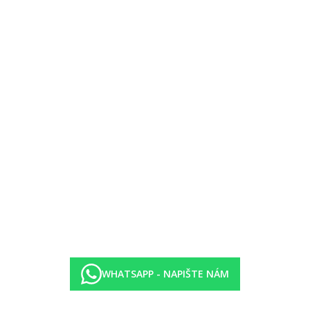
ělené místnosti dveřmi (celkem cca 38 m2)
WHATSAPP - NAPIŠTE NÁM