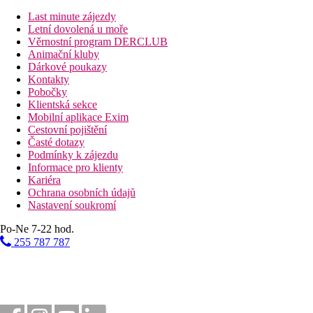
Last minute zájezdy
4 km
Letní dovolená u moře
Centrum města
Věrnostní program DERCLUB
Animační kluby
Pláž
Dárkové poukazy
Kontakty
Pobočky
Lehátka a slunečníky na pláži zdarma
Klientská sekce
Hotel přímo u pláže
Mobilní aplikace Exim
Plážová dovolená
Cestovní pojištění
Časté dotazy
Bazény
Podmínky k zájezdu
Informace pro klienty
Lehátka a slunečníky u bazénu zdarma
Kariéra
Dětský bazén
Ochrana osobních údajů
Nastavení soukromí
Fotogalerie
Po-Ne 7-22 hod.
255 787 787