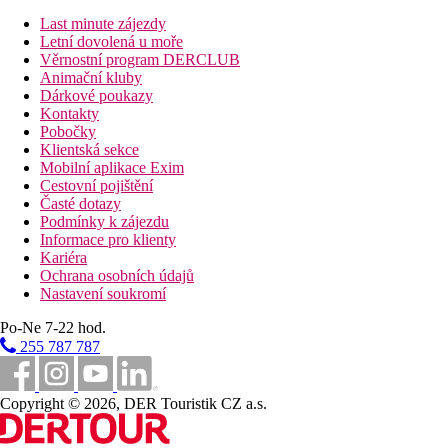
Last minute zájezdy
Bazény
Letní dovolená u moře
Věrnostní program DERCLUB
Animační kluby
Lehátka a slunečníky u bazénu zdarma
Dárkové poukazy
Dětský bazén
Kontakty
Bar u bazénu
Pobočky
Klientská sekce
Fotogalerie
Mobilní aplikace Exim
Cestovní pojištění
Časté dotazy
Podmínky k zájezdu
Informace pro klienty
Kariéra
Ochrana osobních údajů
Nastavení soukromí
Po-Ne 7-22 hod.
255 787 787
Copyright © 2026, DER Touristik CZ a.s.