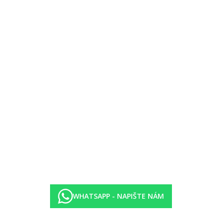
egorii hotelu. Taxa není zahrnuta v ceně zájezdu a musí být uhrazena k
i protiepidemických opatření v dané destinaci.
WHATSAPP - NAPIŠTE NÁM