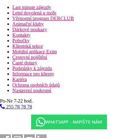
Dvě krásné písečné pláže leží přímo u hotelu.
Last minute zájezdy
Stravování
Letní dovolená u moře
Věrnostní program DERCLUB
Stravování formou polopenze, za příplatek je možné dokoupit
Animační kluby
plnou penzi.
Dárkové poukazy
K dispozici je bufetová restaurace Corossol, kde je stravování
Kontakty
formou bufetu. Dále je k dispozici grill na pláži (Adam & Eve),
Pobočky
středomořská restaurace na další pláži (Helios), designová
Klientská sekce
signature restaurace (Cyann) a kreolská restaurace (Seselwa).
Mobilní aplikace Exim
Cestovní pojištění
Sportovní nabídka
Časté dotazy
Zdarma:
fitness, tenis (kromě vybavení), squash,
Podmínky k zájezdu
nemotorizované vodní sporty (šlapadla, katamarán,
Informace pro klienty
windsurfing, kajaky).
Kariéra
Za poplatek:
rybaření, potápění, půjčovna kol, tenisové
Ochrana osobních údajů
lekce, jóga lekce, půjčovna kol
Nastavení soukromí
Zábava
Po-Ne 7-22 hod.
255 78 78 78
Živá hudba
Děti
WHATSAPP - NAPIŠTE NÁM
Dětský klub (4–12 let), dětská jídla v restauracích, dětský bazén,
playstation, nintento konzole, animační programy pro děti.