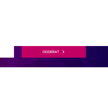
rnostní program DERCLUB
Pobočky
Časté dotazy
D
ODEBÍRAT
lée de Mai zapsané na seznamu UNESCO. Letiště Praslin je vzdáleno