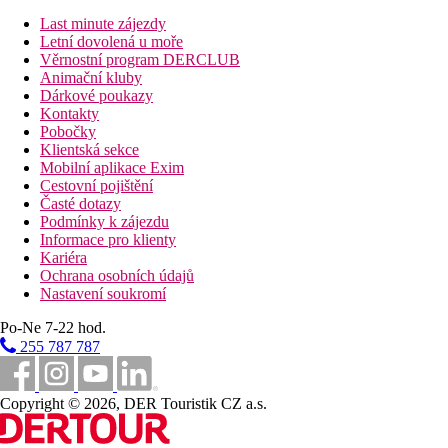
13,5 km
Vzdálenost od nejbližšího letiště
Last minute zájezdy
Letní dovolená u moře
0 m
Věrnostní program DERCLUB
Vzdálenost k pláži
Animační kluby
Dárkové poukazy
Pláž
Kontakty
Pobočky
Klientská sekce
Hotel přímo u pláže
Mobilní aplikace Exim
Plážová dovolená
Cestovní pojištění
Časté dotazy
Bazény
Podmínky k zájezdu
Informace pro klienty
Kariéra
Dětský bazén
Ochrana osobních údajů
Lehátka u bazénu
Nastavení soukromí
Slunečníky u bazénu
Po-Ne 7-22 hod.
Fotogalerie
255 787 787
Copyright © 2026, DER Touristik CZ a.s.