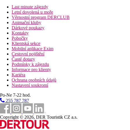
8 km
Last minute zájezdy
Vzdálenost od nejbližšího letiště
Letní dovolená u moře
Věrnostní program DERCLUB
12 km
Animační kluby
Nákupy
Dárkové poukazy
Kontakty
1 km
Pobočky
Golfové hřiště
Klientská sekce
Mobilní aplikace Exim
Pláž
Cestovní pojištění
Časté dotazy
Podmínky k zájezdu
Lehátka na pláži za poplatek
Informace pro klienty
Slunečníky na pláži za poplatek
Kariéra
Plážová dovolená
Ochrana osobních údajů
Nastavení soukromí
Bazény
Po-Ne 7-22 hod.
Dětský bazén
255 787 787
Bar u bazénu
Lehátka u bazénu
Slunečníky u bazénu
Copyright © 2026, DER Touristik CZ a.s.
brouzdaliště