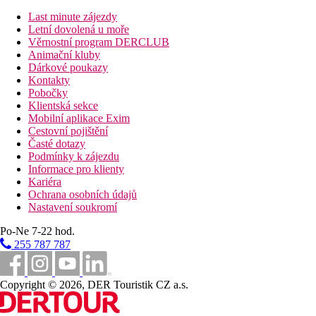
slunečníky v docházkové vzdáleosti za poplatek.
Last minute zájezdy
Stravování
Letní dovolená u moře
Polopenze
Věrnostní program DERCLUB
Snídaně a večeře formou bufetu. Možnost dokoupení
Animační kluby
programu all inclusive.
Dárkové poukazy
All inclusive
Kontakty
Snídaně, oběd a večeře formou bufetu
Pobočky
Lehký snack (10.00–20.00 hod., mimo dobu hlavních
Klientská sekce
jídel)
Mobilní aplikace Exim
Vybrané nealkoholické a alkoholické nápoje (10.00–23.30
Cestovní pojištění
hod.)
Časté dotazy
Na vyžádání a zpětné potvrzení možnost zajištění
Podmínky k zájezdu
bezlepkové stravy (pouze vybraná jídla).
Informace pro klienty
Kariéra
Sportovní nabídka
Ochrana osobních údajů
Zdarma:
fitness, multifunkční hřiště, stolní tenis.
Nastavení soukromí
Za poplatek:
vnitřní jacuzzi, sauna, pára, masáže.
Po-Ne 7-22 hod.
Děti
255 787 787
Dětský bazén, miniklub, dětská postýlka zdarma (na vyžádání).
Aquapark sdílený s hotelem Best Oasis Tropical.
Copyright © 2026, DER Touristik CZ a.s.
Karty