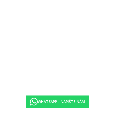
vé stravy (pouze vybraná jídla).
500 m, slunečníky a lehátka v docházkové vzdálenosti za poplatek.
en minimální výškou), animace, miniklub, dětská postýka zdarma (na v
vněna zavedením případných hygienických či protiepidemických opatření
WHATSAPP - NAPIŠTE NÁM