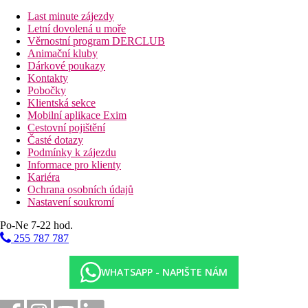
Stravování
Last minute zájezdy
Bez stravování
Letní dovolená u moře
Věrnostní program DERCLUB
Vzdálenosti
Animační kluby
Dárkové poukazy
18 km
Kontakty
Vzdálenost od nejbližšího letiště
Pobočky
Klientská sekce
Bazény
Mobilní aplikace Exim
Cestovní pojištění
Časté dotazy
Lehátka u bazénu
Podmínky k zájezdu
Informace pro klienty
Fotogalerie
Kariéra
Ochrana osobních údajů
Nastavení soukromí
Po-Ne 7-22 hod.
255 787 787
WHATSAPP - NAPIŠTE NÁM