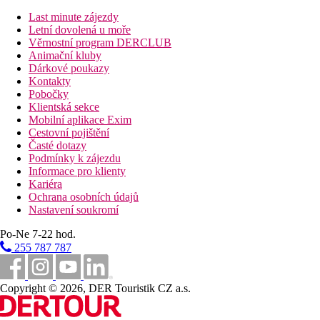
Stravování
Last minute zájezdy
Ubytování je bez stravování.
Letní dovolená u moře
Věrnostní program DERCLUB
Vzdálenosti
Animační kluby
Dárkové poukazy
21 km
Kontakty
Vzdálenost od nejbližšího letiště
Pobočky
Klientská sekce
Bazény
Mobilní aplikace Exim
Cestovní pojištění
Časté dotazy
Lehátka u bazénu
Podmínky k zájezdu
Informace pro klienty
Fotogalerie
Kariéra
Ochrana osobních údajů
Nastavení soukromí
Po-Ne 7-22 hod.
255 787 787
Copyright © 2026, DER Touristik CZ a.s.