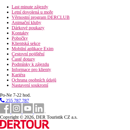
Last minute zájezdy
Vzdálenosti
Letní dovolená u moře
Věrnostní program DERCLUB
17 km
Animační kluby
Vzdálenost od nejbližšího letiště
Dárkové poukazy
Kontakty
Pláž
Pobočky
Klientská sekce
Mobilní aplikace Exim
Plážová dovolená
Cestovní pojištění
Časté dotazy
Fotogalerie
Podmínky k zájezdu
Informace pro klienty
Kariéra
Ochrana osobních údajů
Nastavení soukromí
Po-Ne 7-22 hod.
255 787 787
Copyright © 2026, DER Touristik CZ a.s.