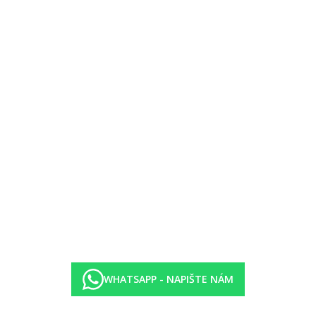
WHATSAPP - NAPIŠTE NÁM
různé druhy procedur.