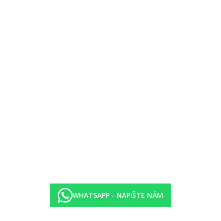
ruh).
 16-ti let. Pro pobyty nad 7 nocí platí cena taxy za 7 nocí.
WHATSAPP - NAPIŠTE NÁM