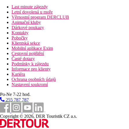
Standard Studio (Balkón Nebo Terasa):
Pokoje jsou vybavené kuchyňským koutem, balkónem nebo terasou
Last minute zájezdy
Letní dovolená u moře
2 pokoje Deluxe Apartment (Výhled Na Zahradu, Balkón Nebo 
Věrnostní program DERCLUB
Pokoje jsou vybavené rozkládací pohovkou, kuchyňským koutem, 
Animační kluby
Dárkové poukazy
Vzdálenosti
Kontakty
Pobočky
Klientská sekce
63 km
Mobilní aplikace Exim
Vzdálenost od nejbližšího letiště
Cestovní pojištění
Časté dotazy
200 m
Podmínky k zájezdu
Vzdálenost k pláži
Informace pro klienty
Kariéra
50 m
Ochrana osobních údajů
Centrum města
Nastavení soukromí
25 m
Po-Ne 7-22 hod.
Nákupy
255 787 787
Pláž
Copyright © 2026, DER Touristik CZ a.s.
Plážová dovolená