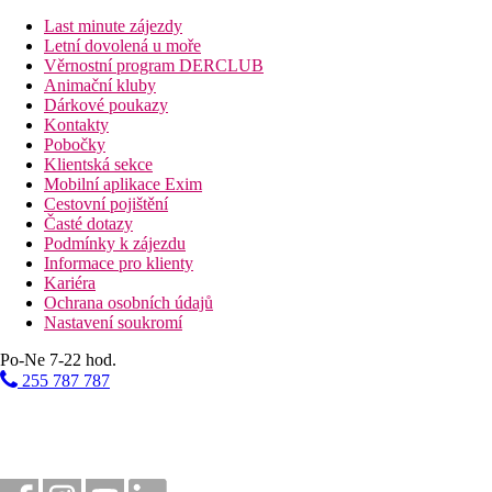
Vzdálenosti
Last minute zájezdy
Letní dovolená u moře
43 km
Věrnostní program DERCLUB
Vzdálenost od nejbližšího letiště
Animační kluby
Dárkové poukazy
6 km
Kontakty
Centrum města
Pobočky
Klientská sekce
400 m
Mobilní aplikace Exim
Vzdálenost k pláži
Cestovní pojištění
Časté dotazy
Pláž
Podmínky k zájezdu
Informace pro klienty
Kariéra
Plážová dovolená
Ochrana osobních údajů
Nastavení soukromí
Bazény
Po-Ne 7-22 hod.
Dětský bazén
255 787 787
Fotogalerie