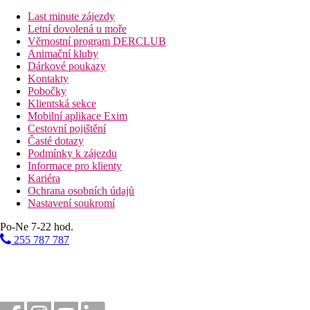
30 km
Last minute zájezdy
Vzdálenost od nejbližšího letiště
Letní dovolená u moře
Věrnostní program DERCLUB
Pláž
Animační kluby
Dárkové poukazy
Kontakty
Plážová dovolená
Pobočky
Klientská sekce
Bazény
Mobilní aplikace Exim
Cestovní pojištění
Lehátka a slunečníky u bazénu zdarma
Časté dotazy
Bar u bazénu
Podmínky k zájezdu
Informace pro klienty
Kariéra
Fotogalerie
Ochrana osobních údajů
Nastavení soukromí
Po-Ne 7-22 hod.
255 787 787