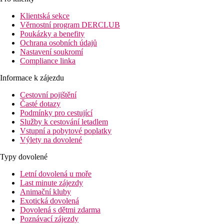
linkovým autobusem nebo hotelovým autobusem zdarma.
Naproti hotelu komplex bazénů (mořská voda) s aquaparkem
Klientská sekce
Paradise Lago Oasis (vstup za poplatek). Možnost drobných
Věrnostní program DERCLUB
nákupů v blízkosti hotelu, autobusová zastávka cca 400 m.
Poukázky a benefity
Ochrana osobních údajů
Vybavení
Nastavení soukromí
Compliance linka
405 pokojů, 11 pater, vstupní hala s recepcí, výtahy, restaurace,
restaurace a la carte, 4 bary, společenská místnost s TV/sat.,
Informace k zájezdu
kadeřnictví, konferenční sáll, 3 venkovní bazény ( 1 z nich
vyhřívaný od 1.11. do 30.4.), splash pro nejmenší, snack bar u
Cestovní pojištění
bazénu, terasa s lehátky a slunečníky zdarma, osušky oproti
Časté dotazy
kauci.
Podmínky pro cestující
Služby k cestování letadlem
Pokoje
Vstupní a pobytové poplatky
Dvoulůžkový pokoj, výhled moře
: koupelna/WC
Výlety na dovolené
(vysoušeč vlasů), klimatizace, TV/sat., telefon, malá
lednička a trezor zdarma, set na přípravu kávy a čaje,
Typy dovolené
plážové osušky (výměna 1x za 4 dny), balkon nebo
Letní dovolená u moře
terasa, strana k moři.
Last minute zájezdy
Ostatní typy pokojů
(pokud není uvedeno jinak, mají pokoje
Animační kluby
výše uvedené vybavení)
Exotická dovolená
Dvoulůžkový pokoj, výhled moře, Esencia:
výběr
Dovolená s dětmi zdarma
polštáře, plážové osušky (výměna denně), program
Poznávací zájezdy
Esencia.