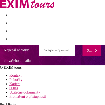
Akční nabídky
Last minute
First minute - Exotika a zim
Nejlepší nabídky
ODEBÍRAT
Taurito Princess Hotel
do vašeho e-mailu
Pláž přímo u hotelu
Dětský klub i hřiště
O EXIM tours
V blízkosti hotelu komplex bazénů a aquapark
Vhodné pro všechny věkové skupiny a rodiny
Kontakt
Příjemný hotel vyšší kategorie v klidném prostředí
Pobočky
Kariéra
Poloha
O nás
Užitečné dokumenty
Přímo u moře v klidné turistické oblasti Taurito. Městečko
Prohlášení o přístupnosti
Puerto Mogán cca 3 km, rušné turistické letovisko Puerto Rico
cca 10 km. Spojení
Pro klienty