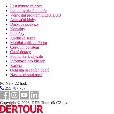
Junior suite, výhled moře, Esencia:
výběr polštáře,
Last minute zájezdy
plážové osušky (výměna denně), župan a pantofle,
Letní dovolená u moře
program Esencia.
Věrnostní program DERCLUB
Suite, výhled moře, Esencia:
výběr polštáře, plážové
Animační kluby
osušky (výměna denně), župan a pantofle, 70 m2,
Dárkové poukazy
oddělená obývací část s pohovkou, program Esencia.
Kontakty
Pobočky
Zábava
Klientská sekce
Denní a večerní animační a zábavné programy.
Mobilní aplikace Exim
Cestovní pojištění
Stravování
Časté dotazy
Podmínky k zájezdu
Viz program all inclusive plus.
Informace pro klienty
Kariéra
Pláž
Ochrana osobních údajů
Nastavení soukromí
Přírodní pláž Playa Taurito s tmavým pískem (místy oblázky) a
pozvolným vstupem přímo u hotelu, přístup z mírného kopce
Po-Ne 7-22 hod.
nebo po schodech. Vzhledem k poměrně silnému příboji
255 787 787
především v zimním období možný větší výskyt oblázků či
kamenů. Lehátka a slunečníky za poplatek.
Copyright © 2026, DER Touristik CZ a.s.
Děti
Brouzdaliště, hřiště, animace, miniklub (5–12 let), hlídání dětí za