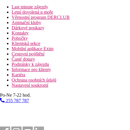
Vzdálenost k pláži
Last minute zájezdy
Pláž
Letní dovolená u moře
Věrnostní program DERCLUB
Animační kluby
Plážová dovolená
Dárkové poukazy
Kontakty
Bazény
Pobočky
Klientská sekce
Mobilní aplikace Exim
Lehátka a slunečníky u bazénu zdarma
Cestovní pojištění
Bar u bazénu
Časté dotazy
Podmínky k zájezdu
Fotogalerie
Informace pro klienty
Kariéra
Ochrana osobních údajů
Nastavení soukromí
Po-Ne 7-22 hod.
255 787 787