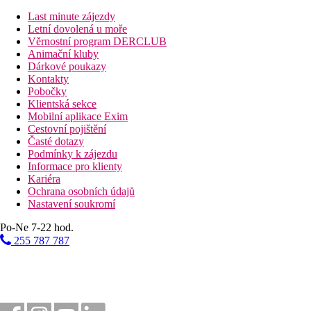
23 km
Last minute zájezdy
Golfové hřiště
Letní dovolená u moře
Věrnostní program DERCLUB
18 km
Animační kluby
Vzdálenost od nejbližšího letiště
Dárkové poukazy
Kontakty
100 m
Pobočky
Vzdálenost k pláži
Klientská sekce
Mobilní aplikace Exim
Bazény
Cestovní pojištění
Časté dotazy
Podmínky k zájezdu
Dětský bazén
Informace pro klienty
Bar u bazénu
Kariéra
Lehátka u bazénu
Ochrana osobních údajů
Slunečníky u bazénu
Nastavení soukromí
Fotogalerie
Po-Ne 7-22 hod.
255 787 787