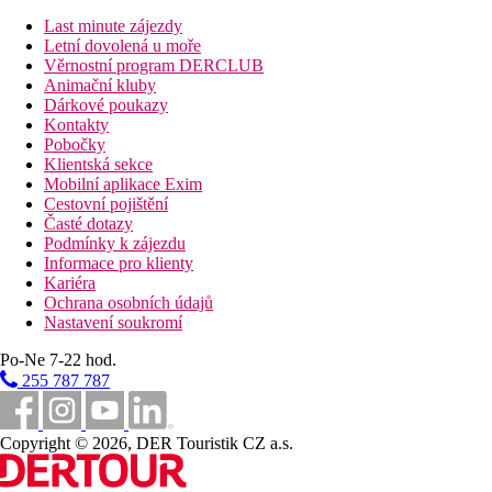
Děti
Last minute zájezdy
Letní dovolená u moře
Dětský splashpark se skluzavkou do vody a dalšími vodními atrak
Věrnostní program DERCLUB
Animační kluby
Karty
Dárkové poukazy
VISA, EC/MC, AMEX.
Kontakty
Pobočky
Web
Klientská sekce
https://www.marvellclub.com/
Mobilní aplikace Exim
Cestovní pojištění
Wellness
Časté dotazy
Za poplatek:
masáže.
Podmínky k zájezdu
Informace pro klienty
Internet
Kariéra
Zdarma:
WiFi v celém hotelu včetně pokojů.
Ochrana osobních údajů
Nastavení soukromí
Poznámka
Po-Ne 7-22 hod.
Oficiální třída:
****
255 787 787
Rozsah a kvalita výše uvedených služeb a aktivit může být ovli
Copyright © 2026, DER Touristik CZ a.s.
Vzdálenosti