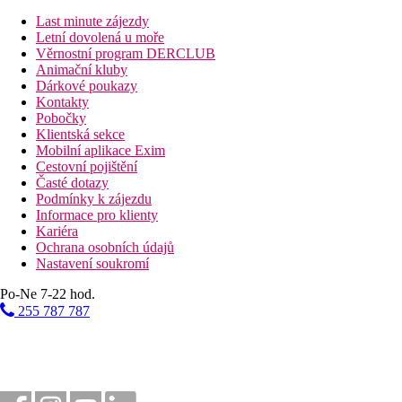
Vzdálenost od nejbližšího letiště
Last minute zájezdy
Pláž
Letní dovolená u moře
Věrnostní program DERCLUB
Animační kluby
Plážová dovolená
Dárkové poukazy
Kontakty
Bazény
Pobočky
Klientská sekce
Mobilní aplikace Exim
Lehátka u bazénu
Cestovní pojištění
Časté dotazy
Fotogalerie
Podmínky k zájezdu
Informace pro klienty
Kariéra
Ochrana osobních údajů
Nastavení soukromí
Po-Ne 7-22 hod.
255 787 787