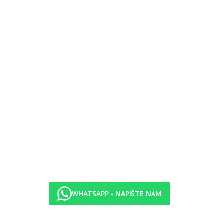
ání).
zbariérový pohyb v hotelu, vstup do bazénu speciálně upraven.
WHATSAPP - NAPIŠTE NÁM
vislosti na kategorii hotelu. Taxa není zahrnuta v ceně zájezdu a musí