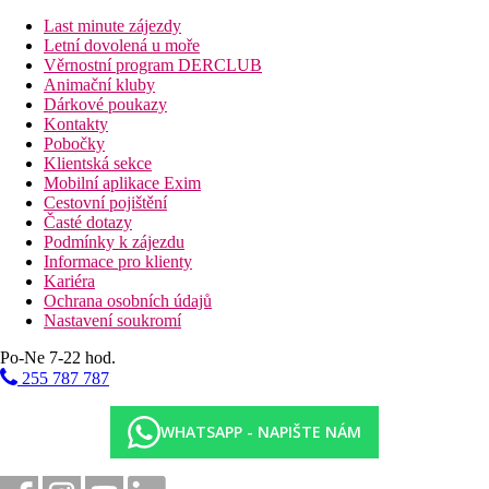
Ferrer Janeiro.
Last minute zájezdy
Stravování
Letní dovolená u moře
Polopenze
Věrnostní program DERCLUB
Snídaně a večeře formou bufetu
Animační kluby
All Inclusive Gold
Dárkové poukazy
Snídaně, oběd a večeře formou bufetu
Kontakty
24 hodin denně lehký snack, káva, čaj, zmrzlina a sladké
Pobočky
pečivo
Klientská sekce
24 hodin denně vybrané nealkoholické nápoje
Mobilní aplikace Exim
10.00-00.00 hod. rozšířená nabídky vybraných
Cestovní pojištění
alkoholických nápojů místních i mezinárodních značek
Časté dotazy
All Inclusive Gold je čerpán v místech a časech určených
Podmínky k zájezdu
hotelem, právo na změnu vyhrazeno
Informace pro klienty
Kariéra
Pláž
Ochrana osobních údajů
Nastavení soukromí
Menší písečná pláž San Bauló s pozvolným vstupem do moře
přímo u hotelu. Dlouhá písečná pláž C’an Picafort cca 2 km.
Po-Ne 7-22 hod.
Lehátka a slunečníky za poplatek.
255 787 787
Sportovní nabídka
Zdarma:
fitness, jacuzzi, sauna.
WHATSAPP - NAPIŠTE NÁM
Za poplatek:
půjčovna kol, úschovna a servisní místnost
pro kola, golfová hřiště Alcanada a Pollensa cca 15 km.