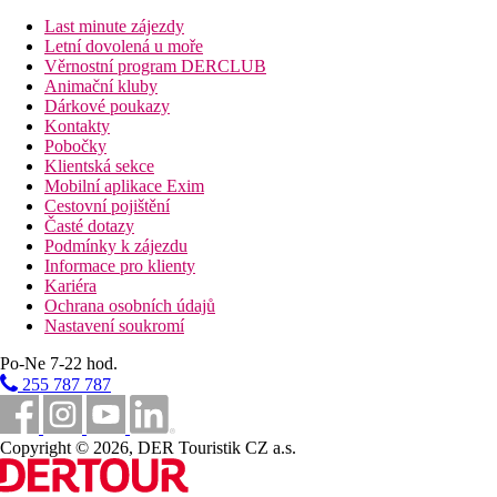
Zábava
Last minute zájezdy
Denní a večerní animační program, živá hudba.
Letní dovolená u moře
Věrnostní program DERCLUB
Stravování
Animační kluby
Dárkové poukazy
Snídaně formou bufetu. Možnost dokoupení večeře formou
Kontakty
bufetu.
Pobočky
Klientská sekce
Pláž
Mobilní aplikace Exim
Cestovní pojištění
Dlouhá písečná pláž s pozvolným vstupem do moře cca 300 m,
Časté dotazy
lehátka a slunečníky za poplatek.
Podmínky k zájezdu
Informace pro klienty
Sportovní nabídka
Kariéra
Zdarma:
fitness.
Ochrana osobních údajů
Nastavení soukromí
Děti
Po-Ne 7-22 hod.
Dětská postýlka zdarma (na vyžádání).
255 787 787
Karty
VISA, EC/MC, AMEX.
Copyright © 2026, DER Touristik CZ a.s.
Web