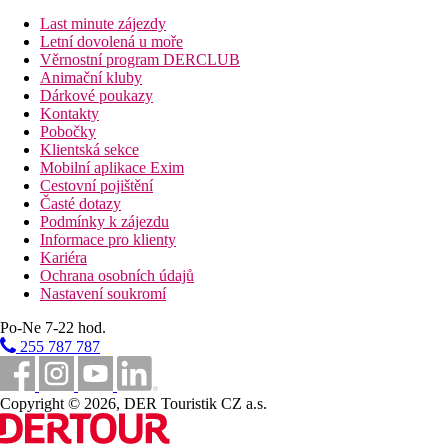
http://www.hipotels.com
Last minute zájezdy
Letní dovolená u moře
Handicap
Věrnostní program DERCLUB
Animační kluby
Na vyžádání DR/JS přizpůsobené pro handicapované klienty. Bez
Dárkové poukazy
Wellness
Kontakty
Zdarma:
vnitřní bazén s hydromasážními tryskami, sauna,
Pobočky
Za poplatek:
masáže, relaxační a regenerační procedury
Klientská sekce
Mobilní aplikace Exim
Internet
Cestovní pojištění
Zdarma:
WiFi v celém areálu hotelu.
Časté dotazy
Podmínky k zájezdu
Poznámka
Informace pro klienty
Kariéra
Oficiální třída:
*****
Ochrana osobních údajů
Nastavení soukromí
Vzdálenosti
Po-Ne 7-22 hod.
255 787 787
9 km
Vzdálenost od nejbližšího letiště
Copyright © 2026, DER Touristik CZ a.s.
10 km
Golfové hřiště