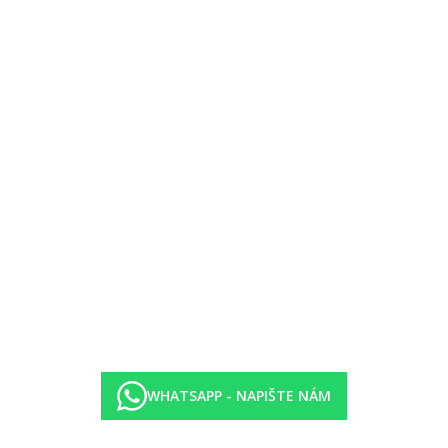
 hod.)
rk.
WHATSAPP - NAPIŠTE NÁM