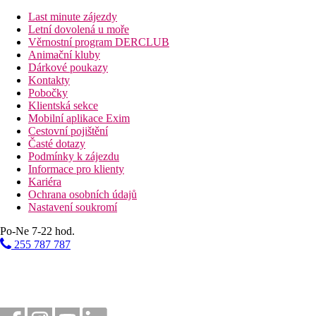
150 m
Last minute zájezdy
Restaurace
Letní dovolená u moře
Věrnostní program DERCLUB
150 m
Animační kluby
Centrum města
Dárkové poukazy
Kontakty
Pláž
Pobočky
Klientská sekce
Mobilní aplikace Exim
Plážová dovolená
Cestovní pojištění
Časté dotazy
Bazény
Podmínky k zájezdu
Informace pro klienty
Dětský bazén
Kariéra
Lehátka u bazénu
Ochrana osobních údajů
Slunečníky u bazénu
Nastavení soukromí
Po-Ne 7-22 hod.
Fotogalerie
255 787 787