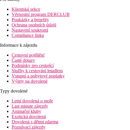
blízko pobřeží, že z něj cítíte vůni oceánu, což z něj činí
vynikající volbu, pokud je vaše dokonalá dovolená zaměřena na
Klientská sekce
odpojení se od světa a objevování krás, které jih Tenerife nabízí.
Věrnostní program DERCLUB
V okolí množství barů, restaurací a nákupních možností.
Poukázky a benefity
Ochrana osobních údajů
Vybavení
Nastavení soukromí
Vstupní hala s recepcí, restaurace, bary, zábavní podniky, dětský
Compliance linka
club, parkoviště.
V zahradě bazény, bar u bazénu, terasa s lehátky, slunečníky a
Informace k zájezdu
osuškami zdarma.
Cestovní pojištění
Pokoje
Časté dotazy
Dvoulůžkový pokoj, Deluxe:
koupelna/WC (vysoušeč vlasů,
Podmínky pro cestující
župany, trepky), smart TV/sat., telefon, minilednice, trezor,
Služby k cestování letadlem
balkon nebo terasa.
Vstupní a pobytové poplatky
Výlety na dovolené
Ostatní typy pokojů
(pokud není uvedeno jinak, mají pokoje
výše uvedené vybavení)
Typy dovolené
Dvoulůžkový pokoj, Deluxe, Boční výhled moře:
boční
Letní dovolená u moře
výhled na moře.
Last minute zájezdy
Dvoulůžkový pokoj, Deluxe, Výhled moře:
výhled na
Animační kluby
moře.
Exotická dovolená
Suita:
prostornější, obytný prostor, hydromasážní vana.
Dovolená s dětmi zdarma
Suita, Boční výhled moře:
prostornější, obytný prostor,
Poznávací zájezdy
hydromasážní vana, boční výhled na moře.