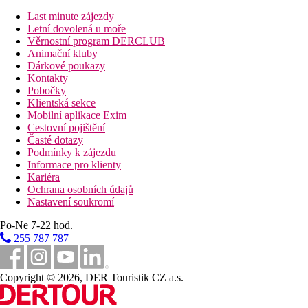
Vzdálenosti
Last minute zájezdy
Letní dovolená u moře
24 km
Věrnostní program DERCLUB
Vzdálenost od nejbližšího letiště
Animační kluby
Dárkové poukazy
300 m
Kontakty
Nákupy
Pobočky
Klientská sekce
0 m
Mobilní aplikace Exim
Vzdálenost k pláži
Cestovní pojištění
Časté dotazy
500 m
Podmínky k zájezdu
Restaurace
Informace pro klienty
3 km
Kariéra
Centrum města
Ochrana osobních údajů
Nastavení soukromí
3 km
Golfové hřiště
Po-Ne 7-22 hod.
255 787 787
Pláž
Copyright © 2026, DER Touristik CZ a.s.
Hotel přímo u pláže
Plážová dovolená