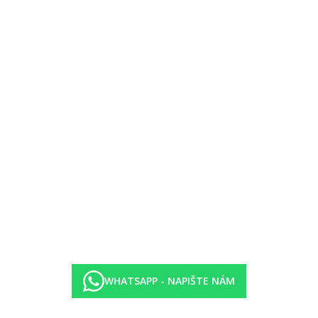
o, pivo, víno
 nealko, pivo, víno
00-18.00 hod.)
 hod.)
WHATSAPP - NAPIŠTE NÁM