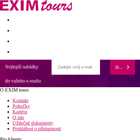
Akční nabídky
Last minute
First minute - Exotika a zim
Nejlepší nabídky
ODEBÍRAT
Riu Palace Tenerife
do vašeho e-mailu
Krásná tropická zahrada s několika bazény
Poloha přímo u pláže
O EXIM tours
V klidné části letoviska Costa Adeje
Hotel pro náročnější klienty
Kontakt
Chill-out zóna pouze pro dospělé s infinity bazénem
Pobočky
Kariéra
Poloha
O nás
Užitečné dokumenty
V blízkosti pobřežní promenády spojující letoviska Costa Adeje,
Prohlášení o přístupnosti
Playa de las Américas a Los Cristianos. Nákupní a zábavní
možnosti v centru letoviska Costa Adeje. Centrum živého
Pro klienty