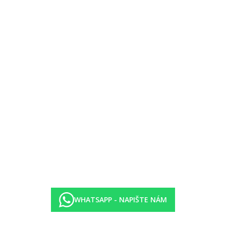
-23.30 hod.)
0 m.
í za poplatek, dětská postýlka zdarma (na vyžádání).
WHATSAPP - NAPIŠTE NÁM