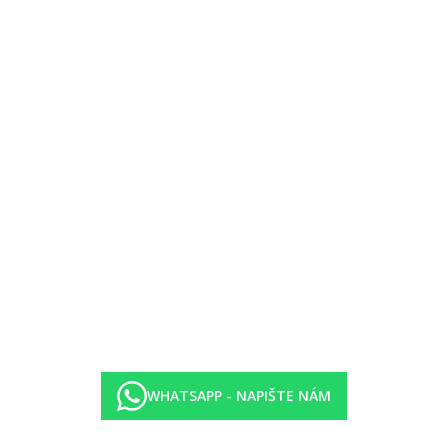
tem, varnou konvicí (zdarma), balkónem nebo terasou, internetem (za 
WHATSAPP - NAPIŠTE NÁM