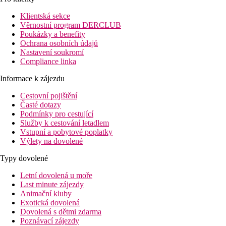
celého ostrova.
Klientská sekce
Vybavení
Věrnostní program DERCLUB
180 pokojů, 24hodinová recepce, výtah, šatna, terasa, Wi-Fi,
Poukázky a benefity
kosmetická místnost, služba praní prádla (za příplatek),
Ochrana osobních údajů
restaurace "El Rincón", bary, lobby bar, rozsáhlý bazén, bar u
Nastavení soukromí
bazénu, dětský bazén, terasa s lehátky a slunečníky zdarma.
Compliance linka
Pokoje
Informace k zájezdu
Dvoulůžkový pokoj
: koupelna/WC (vysoušeč vlasů, župany),
Cestovní pojištění
klimatizace, telefon, TV/sat., minibar za poplatek (na vyžádání),
Časté dotazy
trezor za poplatek, balkon.
Podmínky pro cestující
Služby k cestování letadlem
Ostatní typy pokojů
(pokud není uvedeno jinak, mají pokoje
Vstupní a pobytové poplatky
výše uvedené vybavení)
Výlety na dovolené
Dvoulůžkový pokoj, Prostorný, Výhled hory
:
Typy dovolené
prostornější, sofa.
Letní dovolená u moře
Suita, Výhled oceán
:
oddělená obytná část, výhled na
Last minute zájezdy
oceán.
Animační kluby
Suita, Výhled oceán, Terasa:
oddělená obytná část,
Exotická dovolená
velká terasa s výhledem na oceán.
Dovolená s dětmi zdarma
Pláž
Poznávací zájezdy