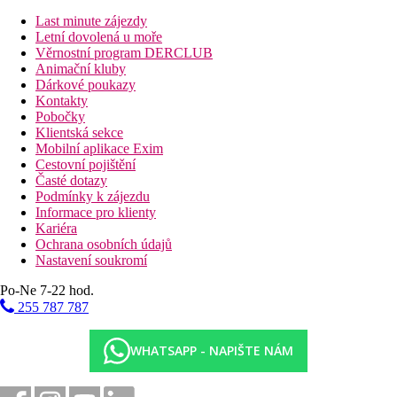
obrazovkou, minibarem, trezorem, Wi-Fi a vlastní koupelnou se
Last minute zájezdy
sprchou. Balkon nebo okna s výhledem do zahrady či na město
Letní dovolená u moře
dodávají pokoji světlo a otevřenost.
Věrnostní program DERCLUB
Animační kluby
Pokoj s výhledem na zahradu/okolí: obdobné vybavení jako
Dárkové poukazy
Deluxe, s balkonem/terasou a výhledem na hotelové zahrady či
Kontakty
okolní urbanistickou krajinu.
Pobočky
Klientská sekce
Suite: prostornější jednotka s oddělenou ložnicí a obývací částí,
Mobilní aplikace Exim
klimatizací, TV, Wi-Fi, minibarem a balkonem/terasou; vhodná
Cestovní pojištění
pro hosty, kteří chtějí více prostoru a komfortu.
Časté dotazy
Podmínky k zájezdu
Vila: vyšší kategorie ubytování s vlastním bazénem či přímým
Informace pro klienty
přístupem na pláž nebo vodní plochu, dvěma či více ložnicemi,
Kariéra
obývacím prostorem a plnou vybaveností pro rodiny či
Ochrana osobních údajů
náročnější hosty.
Nastavení soukromí
Po-Ne 7-22 hod.
Sport a zábava
255 787 787
Hotel nabízí bohatou nabídku sportovního i relaxačního vyžití:
venkovní a vnitřní bazény, fitness centrum, saunu a vířivku,
sportovní hřiště pro basketbal, tenis či volejbal a přístup ke
WHATSAPP - NAPIŠTE NÁM
sportovním aktivitám přímo v areálu. Pro rodiny je zpřístupněn
kids club a herní zóna, kde mohou děti trávit čas zábavnými
aktivitami. Wellness spa poskytuje masáže a procedury pro