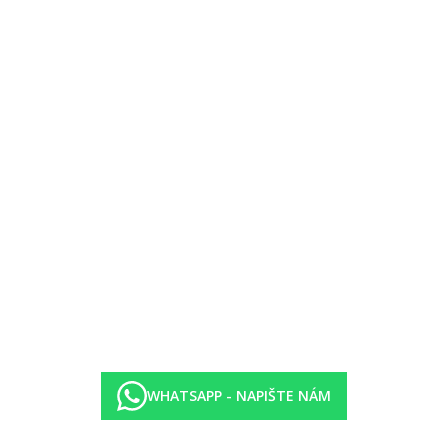
ons
raci Selections nebo formou tříchodového set menu v italské a-la carte
ných nealkoholických nápojů
ions
Selections nebo formou tříchodového set menu v italské a-la carte resta
zpisu stanovených hotelem
).
WHATSAPP - NAPIŠTE NÁM