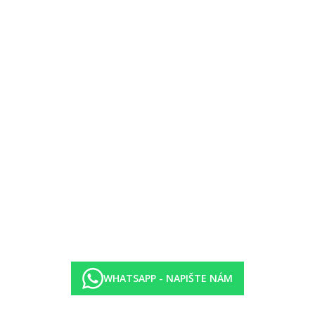
rma (ze strany hotelu může kdykoliv dojít ke změně).
WHATSAPP - NAPIŠTE NÁM
a-at-the-mall/