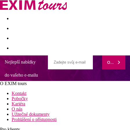
Akční nabídky
Last minute
First minute - Exotika a zim
Nejlepší nabídky
ODEBÍRAT
Citymax Hotel Al Barsha
do vašeho e-mailu
Výhodná poloha hotelu v dubajské čtvrti Al Barsha 1
Malý střešní bazén
O EXIM tours
Stravování formou snídaně či polopenze
Hotelový shuttle bus na veřejnou písečnou pláž
Kontakt
Nákupní centrum Mall of the Emirates v blízkosti hotelu
Pobočky
Kariéra
Poloha
O nás
Tříhvězdičkový městský hotel Citymax Al Barsha s výhodnou
Užitečné dokumenty
polohou v dubajské čtvrti Al Barsha 1. Nákupní centrum Mall of
Prohlášení o přístupnosti
the Emirates vzdáleno 500 m, nejbližší stanice metra cca 1 km.
Centrum města (oblast Dubai Downtown) cca 10 km.
Pro klienty