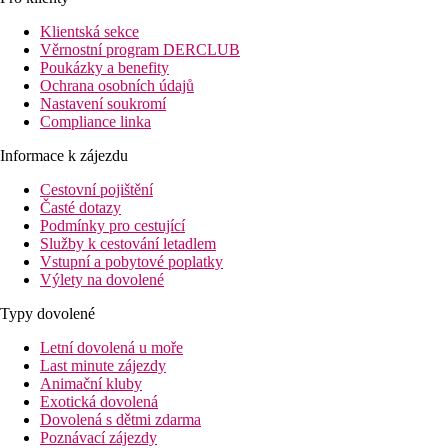
Klientská sekce
Vzdálenost letišť:
Věrnostní program DERCLUB
Poukázky a benefity
Letiště Dubaj (DXB) 30 km
Ochrana osobních údajů
Letiště Dubaj Al Maktoum (DWC) 41 km
Nastavení soukromí
Letiště Abu Dhabi 105 km
Compliance linka
Letiště Ras Al Khaimah 123 km
Informace k zájezdu
Vybavení
Vstupní hala s recepcí, 120 pokojů, celkem 4 restaurace a bary,
Cestovní pojištění
střešní bazén (teplotně regulovaný, lehátka zdarma), fitness,
Časté dotazy
konferenční místnosti, Wi-Fi (zdarma).
Podmínky pro cestující
Služby k cestování letadlem
Pokoje
Vstupní a pobytové poplatky
Dvoulůžkový pokoj:
klimatizace, koupelna/WC (vysoušeč
Výlety na dovolené
vlasů), telefon, TV/sat., trezor (zdarma), Wi-Fi (zdarma), set na
Typy dovolené
přípravu kávy a čaje, minibar (za poplatek), jedna postel typu
Queen nebo dvě lůžka typu Twin, 24 m2.
Letní dovolená u moře
Last minute zájezdy
V případě obsazenosti 2+1/3+0 je přistýlka k dispozici.
Animační kluby
Pláž
Exotická dovolená
Nejbližší veřejná písečná pláž cca 8 km od hotelu, lehátka a
Dovolená s dětmi zdarma
slunečníky za poplatek. Kyvadlová doprava zdarma na veřejnou
Poznávací zájezdy