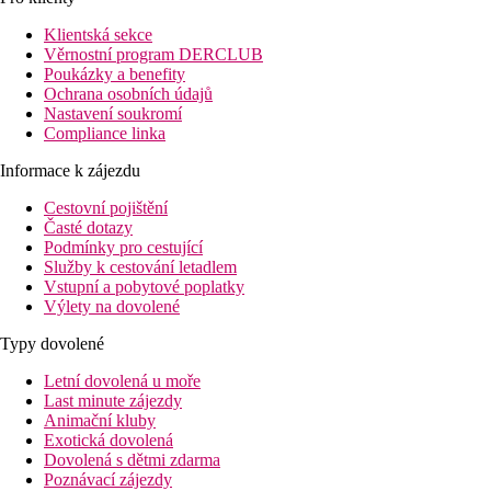
autem) ke všem důležitým ikonám Dubaje
jako je The Dubai
Mall, Burj Khalifa, Dubai Frame, World Trade Centre.
Klientská sekce
Bezplatná kyvadlová doprava do nákupního centra Dubai Mall a
Věrnostní program DERCLUB
na veřejnou písečnou pláž La Mer. Stanice metra Al Jadaf jen
Poukázky a benefity
pět minut chůze od hotelu. Nákupní možnosti v okolí hotelu.
Ochrana osobních údajů
Nastavení soukromí
Compliance linka
Vzdálenost letišť:
Informace k zájezdu
Letiště Dubaj (DXB) 6 km
Letiště Dubaj Al Maktoum (DWC) 55 km
Cestovní pojištění
Letiště Ras Al Khaimah 105 km
Časté dotazy
Letiště Abu Dhabi 120 km
Podmínky pro cestující
Služby k cestování letadlem
Vybavení
Vstupní a pobytové poplatky
Vstupní hala s recepcí, 326 pokojů a suit, hlavní bufetová
Výlety na dovolené
restaurace, 2 restaurace a-la carte, snack bar, bar u bazénu, Wi-Fi
(zdarma), konferenční místnost, střešní bazén (lehátka,
Typy dovolené
slunečníky a osušky zdarma), fitness, SPA, služby concierge.
Letní dovolená u moře
Pokoje
Last minute zájezdy
Dvoulůžkový pokoj, Guest:
klimatizace, TV/sat., telefon, Wi-
Animační kluby
Fi (zdarma), minibar (za poplatek), koupelna/WC (vysoušeč
Exotická dovolená
vlasů), trezor (zdarma), set na přípravu kávy a čaje, žehlička,
Dovolená s dětmi zdarma
žehlicí prkno, 24 m2, jedna postel typu King nebo dvě lůžka
Poznávací zájezdy
Twin.