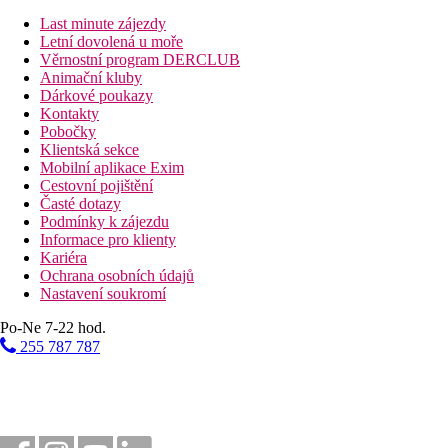
Last minute zájezdy
Bazény
Letní dovolená u moře
Věrnostní program DERCLUB
Animační kluby
Lehátka a slunečníky u bazénu zdarma
Dárkové poukazy
Kontakty
Fotogalerie
Pobočky
Klientská sekce
Mobilní aplikace Exim
Cestovní pojištění
Časté dotazy
Podmínky k zájezdu
Informace pro klienty
Kariéra
Ochrana osobních údajů
Nastavení soukromí
Po-Ne 7-22 hod.
255 787 787