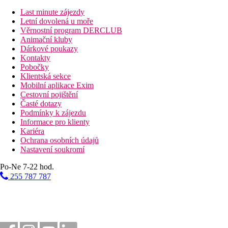
Fotogalerie
Last minute zájezdy
Letní dovolená u moře
Věrnostní program DERCLUB
Animační kluby
Dárkové poukazy
Kontakty
Pobočky
Klientská sekce
Mobilní aplikace Exim
Cestovní pojištění
Časté dotazy
Podmínky k zájezdu
Informace pro klienty
Kariéra
Ochrana osobních údajů
Nastavení soukromí
Po-Ne 7-22 hod.
255 787 787